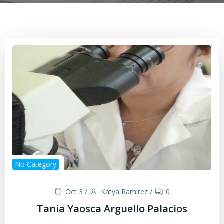
No Category
Oct 3
/
Katya Ramirez
/
0
Tania Yaosca Arguello Palacios