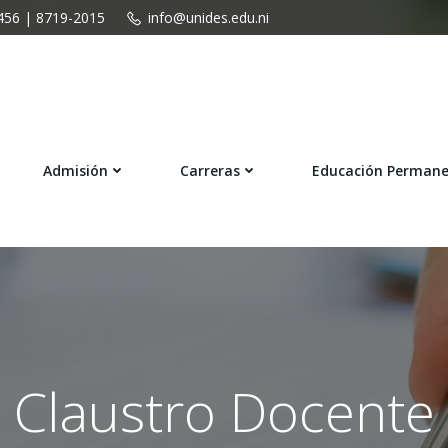
456 | 8719-2015
info@unides.edu.ni
Admisión
Carreras
Educación Perman
Claustro Docente