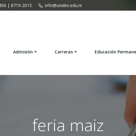
456 | 8719-2015
info@unides.edu.ni
Admisión
Carreras
Educación Perman
feria maiz