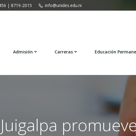
456 | 8719-2015
info@unides.edu.ni
Admisión
Carreras
Educación Perman
Juigalpa promueve