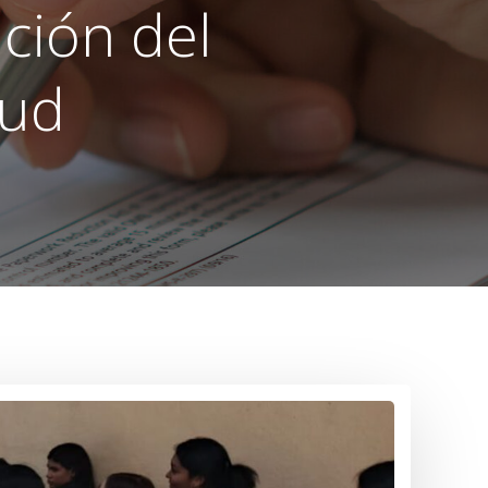
ción del
lud