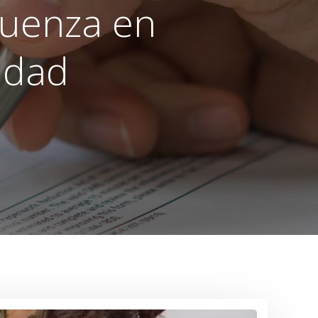
luenza en
idad