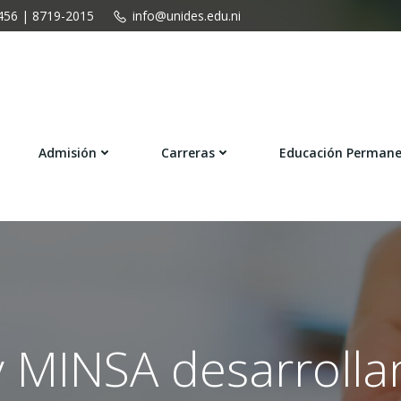
456 | 8719-2015
info@unides.edu.ni
Admisión
Carreras
Educación Perman
 MINSA desarrolla